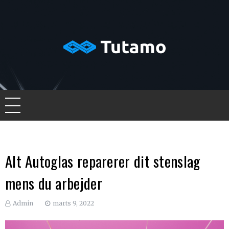
Skip
to
content
Tutamo
Alt Autoglas reparerer dit stenslag
mens du arbejder
Admin
marts 9, 2022