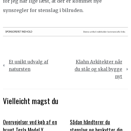
for jeg har lige læst, at der er kommet nye
synsregler for stenslag i bilruden.
Indlægsnavigation
Et unikt udvalg af
Klahn Arkitekter når
natursten
du står og skal bygge
nyt
Vielleicht magst du
Overvejelser ved køb af en
Sådan håndterer du
brugt Tesla Model Y
stenslag og beskytter din