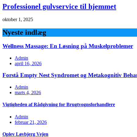
Professionel gulvservice til hjemmet
oktober 1, 2025
Nyeste indlæg
Wellness Massage: En Løsning på Muskelproblemer
Admin
april 16, 2026
Forstå Empty Nest Syndromet og Metakognitiv Beha
Admin
marts 4, 2026
Vigtigheden af Rådgivning for Brugtvognsforhandlere
Admin
februar 21, 2026
Oplev Løvbjerg Vejen