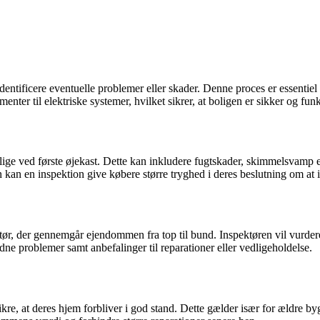
dentificere eventuelle problemer eller skader. Denne proces er essentiel
enter til elektriske systemer, hvilket sikrer, at boligen er sikker og funk
ge ved første øjekast. Dette kan inkludere fugtskader, skimmelsvamp eller
 kan en inspektion give købere større tryghed i deres beslutning om at 
tør, der gennemgår ejendommen fra top til bund. Inspektøren vil vurde
ne problemer samt anbefalinger til reparationer eller vedligeholdelse.
ikre, at deres hjem forbliver i god stand. Dette gælder især for ældre by