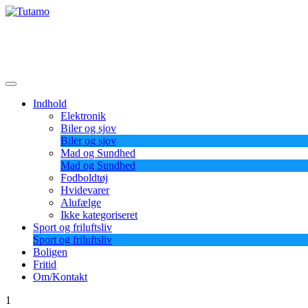
Skip
to
content
Tutamo
Indhold
Elektronik
Biler og sjov
Biler og sjov
Mad og Sundhed
Mad og Sundhed
Fodboldtøj
Hvidevarer
Alufælge
Ikke kategoriseret
Sport og friluftsliv
Sport og friluftsliv
Boligen
Fritid
Om/Kontakt
1