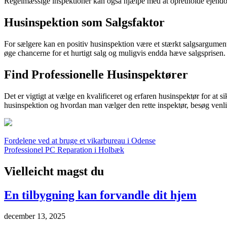
Regelmæssige inspektioner kan også hjælpe med at opretholde ejendom
Husinspektion som Salgsfaktor
For sælgere kan en positiv husinspektion være et stærkt salgsargument
øge chancerne for et hurtigt salg og muligvis endda hæve salgsprisen.
Find Professionelle Husinspektører
Det er vigtigt at vælge en kvalificeret og erfaren husinspektør for at 
husinspektion og hvordan man vælger den rette inspektør, besøg venl
Indlægsnavigation
Fordelene ved at bruge et vikarbureau i Odense
Professionel PC Reparation i Holbæk
Vielleicht magst du
En tilbygning kan forvandle dit hjem
december 13, 2025