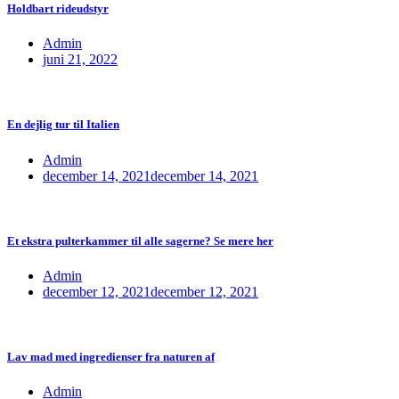
Holdbart rideudstyr
Admin
juni 21, 2022
En dejlig tur til Italien
Admin
december 14, 2021
december 14, 2021
Et ekstra pulterkammer til alle sagerne? Se mere her
Admin
december 12, 2021
december 12, 2021
Lav mad med ingredienser fra naturen af
Admin