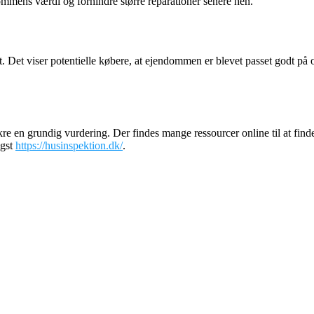
mens værdi og forhindre større reparationer senere hen.
. Det viser potentielle købere, at ejendommen er blevet passet godt på 
sikre en grundig vurdering. Der findes mange ressourcer online til at fin
igst
https://husinspektion.dk/
.