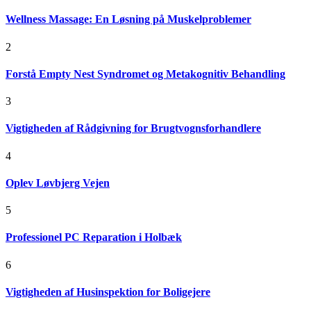
Wellness Massage: En Løsning på Muskelproblemer
2
Forstå Empty Nest Syndromet og Metakognitiv Behandling
3
Vigtigheden af Rådgivning for Brugtvognsforhandlere
4
Oplev Løvbjerg Vejen
5
Professionel PC Reparation i Holbæk
6
Vigtigheden af Husinspektion for Boligejere