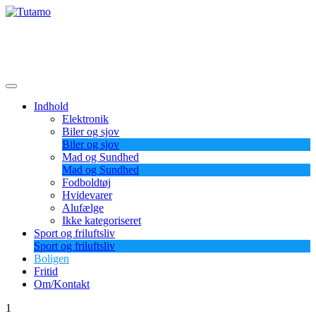
Skip
to
content
Tutamo
Indhold
Elektronik
Biler og sjov
Biler og sjov
Mad og Sundhed
Mad og Sundhed
Fodboldtøj
Hvidevarer
Alufælge
Ikke kategoriseret
Sport og friluftsliv
Sport og friluftsliv
Boligen
Fritid
Om/Kontakt
1