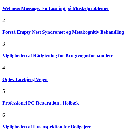
Wellness Massage: En Løsning på Muskelproblemer
2
Forstå Empty Nest Syndromet og Metakognitiv Behandling
3
Vigtigheden af Rådgivning for Brugtvognsforhandlere
4
Oplev Løvbjerg Vejen
5
Professionel PC Reparation i Holbæk
6
Vigtigheden af Husinspektion for Boligejere