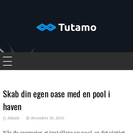
Skip
to
content
Tutamo
Skab din egen oase med en pool i
haven
Admin
december 26, 2024
Når du overvejer at installere en pool, er det vigtigt