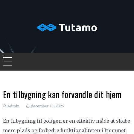
Skip
to
content
Tutamo
En tilbygning kan forvandle dit hjem
Admin
december 13, 2025
En tilbygning til boligen er en effektiv måde at skabe
mere plads og forbedre funktionaliteten i hjemmet.