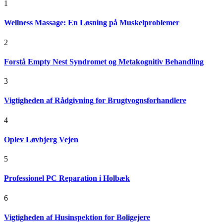
1
Wellness Massage: En Løsning på Muskelproblemer
2
Forstå Empty Nest Syndromet og Metakognitiv Behandling
3
Vigtigheden af Rådgivning for Brugtvognsforhandlere
4
Oplev Løvbjerg Vejen
5
Professionel PC Reparation i Holbæk
6
Vigtigheden af Husinspektion for Boligejere