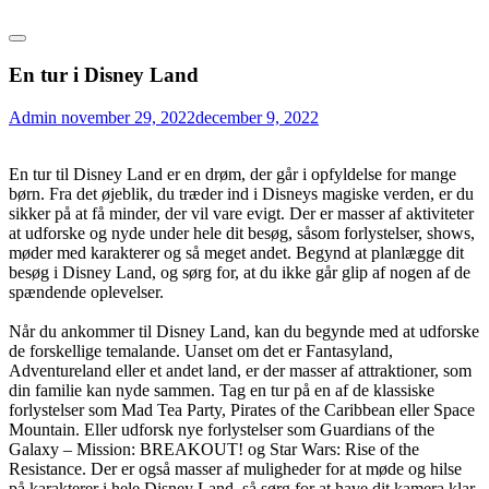
En tur i Disney Land
Admin
november 29, 2022
december 9, 2022
En tur til Disney Land er en drøm, der går i opfyldelse for mange
børn. Fra det øjeblik, du træder ind i Disneys magiske verden, er du
sikker på at få minder, der vil vare evigt. Der er masser af aktiviteter
at udforske og nyde under hele dit besøg, såsom forlystelser, shows,
møder med karakterer og så meget andet. Begynd at planlægge dit
besøg i Disney Land, og sørg for, at du ikke går glip af nogen af de
spændende oplevelser.
Når du ankommer til Disney Land, kan du begynde med at udforske
de forskellige temalande. Uanset om det er Fantasyland,
Adventureland eller et andet land, er der masser af attraktioner, som
din familie kan nyde sammen. Tag en tur på en af de klassiske
forlystelser som Mad Tea Party, Pirates of the Caribbean eller Space
Mountain. Eller udforsk nye forlystelser som Guardians of the
Galaxy – Mission: BREAKOUT! og Star Wars: Rise of the
Resistance. Der er også masser af muligheder for at møde og hilse
på karakterer i hele Disney Land, så sørg for at have dit kamera klar