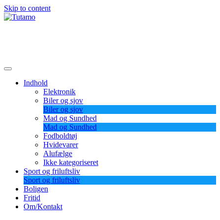
Skip to content
Tutamo
Indhold
Elektronik
Biler og sjov
Biler og sjov
Mad og Sundhed
Mad og Sundhed
Fodboldtøj
Hvidevarer
Alufælge
Ikke kategoriseret
Sport og friluftsliv
Sport og friluftsliv
Boligen
Fritid
Om/Kontakt