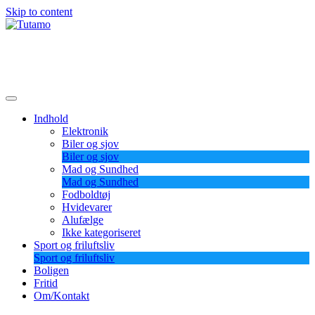
Skip to content
Tutamo
Indhold
Elektronik
Biler og sjov
Biler og sjov
Mad og Sundhed
Mad og Sundhed
Fodboldtøj
Hvidevarer
Alufælge
Ikke kategoriseret
Sport og friluftsliv
Sport og friluftsliv
Boligen
Fritid
Om/Kontakt