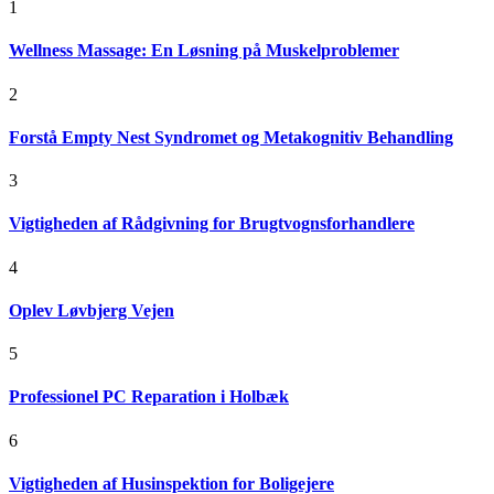
1
Wellness Massage: En Løsning på Muskelproblemer
2
Forstå Empty Nest Syndromet og Metakognitiv Behandling
3
Vigtigheden af Rådgivning for Brugtvognsforhandlere
4
Oplev Løvbjerg Vejen
5
Professionel PC Reparation i Holbæk
6
Vigtigheden af Husinspektion for Boligejere