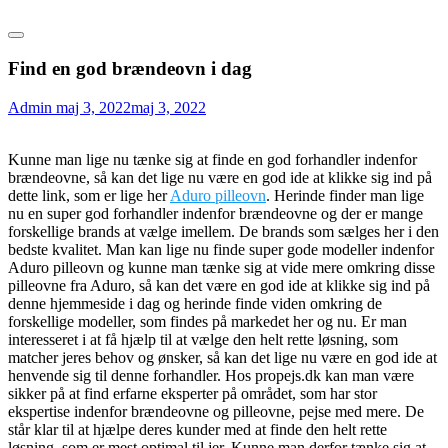
Find en god brændeovn i dag
Admin
maj 3, 2022
maj 3, 2022
Kunne man lige nu tænke sig at finde en god forhandler indenfor
brændeovne, så kan det lige nu være en god ide at klikke sig ind på
dette link, som er lige her
Aduro pilleovn
. Herinde finder man lige
nu en super god forhandler indenfor brændeovne og der er mange
forskellige brands at vælge imellem. De brands som sælges her i den
bedste kvalitet. Man kan lige nu finde super gode modeller indenfor
Aduro pilleovn og kunne man tænke sig at vide mere omkring disse
pilleovne fra Aduro, så kan det være en god ide at klikke sig ind på
denne hjemmeside i dag og herinde finde viden omkring de
forskellige modeller, som findes på markedet her og nu. Er man
interesseret i at få hjælp til at vælge den helt rette løsning, som
matcher jeres behov og ønsker, så kan det lige nu være en god ide at
henvende sig til denne forhandler. Hos propejs.dk kan man være
sikker på at find erfarne eksperter på området, som har stor
ekspertise indenfor brændeovne og pilleovne, pejse med mere. De
står klar til at hjælpe deres kunder med at finde den helt rette
løsning, som er mest optimal til jer. Kunne man derfor tænke sig at