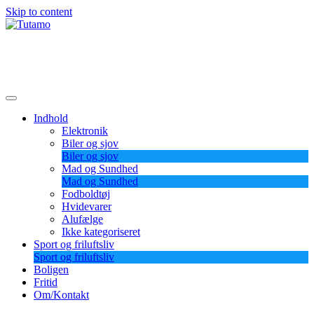
Skip to content
Tutamo
Indhold
Elektronik
Biler og sjov
Biler og sjov
Mad og Sundhed
Mad og Sundhed
Fodboldtøj
Hvidevarer
Alufælge
Ikke kategoriseret
Sport og friluftsliv
Sport og friluftsliv
Boligen
Fritid
Om/Kontakt