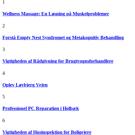
1
Wellness Massage: En Løsning på Muskelproblemer
2
Forstå Empty Nest Syndromet og Metakognitiv Behandling
3
Vigtigheden af Rådgivning for Brugtvognsforhandlere
4
Oplev Løvbjerg Vejen
5
Professionel PC Reparation i Holbæk
6
Vigtigheden af Husinspektion for Boligejere