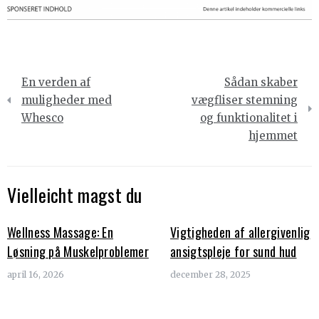
Indlægsnavigation
En verden af
Sådan skaber
muligheder med
vægfliser stemning
Whesco
og funktionalitet i
hjemmet
Vielleicht magst du
Wellness Massage: En
Vigtigheden af allergivenlig
Løsning på Muskelproblemer
ansigtspleje for sund hud
april 16, 2026
december 28, 2025