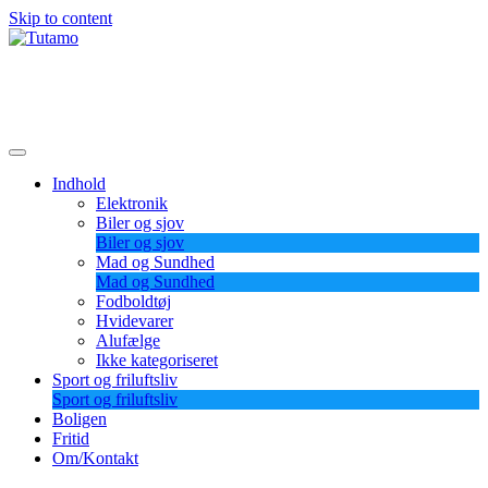
Skip to content
Tutamo
Indhold
Elektronik
Biler og sjov
Biler og sjov
Mad og Sundhed
Mad og Sundhed
Fodboldtøj
Hvidevarer
Alufælge
Ikke kategoriseret
Sport og friluftsliv
Sport og friluftsliv
Boligen
Fritid
Om/Kontakt