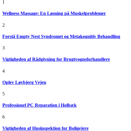
1
Wellness Massage: En Løsning på Muskelproblemer
2
Forstå Empty Nest Syndromet og Metakognitiv Behandling
3
Vigtigheden af Rådgivning for Brugtvognsforhandlere
4
Oplev Løvbjerg Vejen
5
Professionel PC Reparation i Holbæk
6
Vigtigheden af Husinspektion for Boligejere