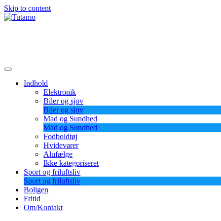
Skip to content
Tutamo
Indhold
Elektronik
Biler og sjov
Biler og sjov
Mad og Sundhed
Mad og Sundhed
Fodboldtøj
Hvidevarer
Alufælge
Ikke kategoriseret
Sport og friluftsliv
Sport og friluftsliv
Boligen
Fritid
Om/Kontakt