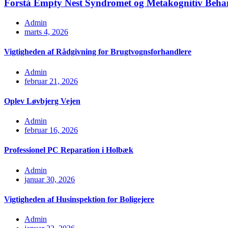
Forstå Empty Nest Syndromet og Metakognitiv Beha
Admin
marts 4, 2026
Vigtigheden af Rådgivning for Brugtvognsforhandlere
Admin
februar 21, 2026
Oplev Løvbjerg Vejen
Admin
februar 16, 2026
Professionel PC Reparation i Holbæk
Admin
januar 30, 2026
Vigtigheden af Husinspektion for Boligejere
Admin