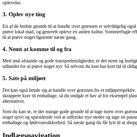
oplevelse.
3. Oplev nye ting
En af de bedste grunde til at handle over grænsen er selvfølgelig ogs
prøve lokal mad, og generelt opleve en anden kultur. Sommerfugle effe
til at prøve noget lignende næste gang.
4. Nemt at komme til og fra
Med små afstande og gode transportmuligheder, er det nemt og hurtigt at
udlandet for at prøve noget nyt. Så selvom du kun har kort tid til rå
5. Sats på miljøet
Det kan også betale sig at handle over grænsen fra et miljøperspektiv
skrappere krav til emballage, så du undgår et hav af for eksempel pla
alternativer.
Som du kan se, er der mange gode grunde til at tage turen over grænse
noget sjovt og spændende ved at udforske nye steder og tage en pause fr
emballage og fødevaresikkerhed. Så næste gang du får lyst til at sho
Indlægsnavigation