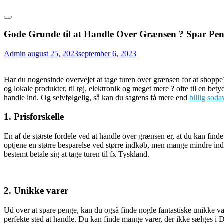
Gode Grunde til at Handle Over Grænsen ? Spar Pen
Admin
august 25, 2023
september 6, 2023
Har du nogensinde overvejet at tage turen over grænsen for at shoppe?
og lokale produkter, til tøj, elektronik og meget mere ? ofte til en bet
handle ind. Og selvfølgelig, så kan du sagtens få mere end
billig sod
1. Prisforskelle
En af de største fordele ved at handle over grænsen er, at du kan fin
optjene en større besparelse ved større indkøb, men mange mindre indk
bestemt betale sig at tage turen til fx Tyskland.
2. Unikke varer
Ud over at spare penge, kan du også finde nogle fantastiske unikke va
perfekte sted at handle. Du kan finde mange varer, der ikke sælges i 