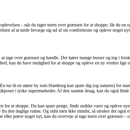
å oplevelsen – når du tager turen over grænsen for at shoppe, får du e
kten af at turde bevæge sig ud af sin comfortzone og opleve noget nyt,
 tage over grænsen og handle. Der kører mange busser og tog i forskellig
dighed, kan du have mulighed for at shoppe og opleve en ny verden lige 
. En tur til en større by som Hamborg kan spare dig (og naturen) for ma
stikposer i tyske supermarkeder. Af den samme årsag, kan du også finde 
n for at shoppe. Du kan spare penge, finde unikke varer og opleve nye k
a den daglige rutine. Og sidst men ikke mindst, så sænker det også miljø
ppe eller prøve noget nyt, kan du overveje at tage turen over grænsen 