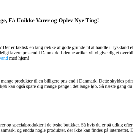
ge, Få Unikke Varer og Oplev Nye Ting!
 Der er faktisk en lang række af gode grunde til at handle i Tyskland el
ydeligt lavere pris end i Danmark. I denne artikel vil vi give dig et over
avand
med hjem!
de mange produkter til en billigere pris end i Danmark. Dette skyldes p
øb kan også spare dig mange penge i det lange løb. Så næste gang du er u
rer og specialprodukter i de tyske butikker. Så hvis du er på udkig eft
Danmark, og endda nogle produkter, der ikke kan findes på internettet.