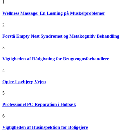
1
Wellness Massage: En Løsning på Muskelproblemer
2
Forstå Empty Nest Syndromet og Metakognitiv Behandling
3
Vigtigheden af Rådgivning for Brugtvognsforhandlere
4
Oplev Løvbjerg Vejen
5
Professionel PC Reparation i Holbæk
6
Vigtigheden af Husinspektion for Boligejere