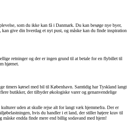
n oplevelse, som du ikke kan få i Danmark. Du kan besøge nye byer,
 kan give din hverdag et nyt pust, og måske kan du finde inspiration
e retninger og der er ingen grund til at betale for en flybillet til
om hjørnet.
nge timers kørsel med bil til København. Samtidig har Tyskland langt
flere butikker, der tilbyder økologiske varer og genanvendelige
ulturer uden at skulle rejse alt for langt væk hjemmefra. Der er
belastningen, hvis du handler i et land, der stiller højere krav til
– og måske endda finde mere end billig sodavand med hjem!