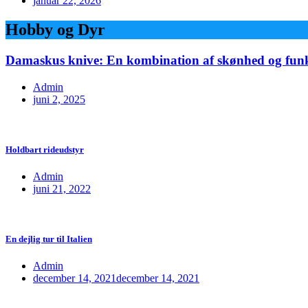
januar 22, 2026
Hobby og Dyr
Damaskus knive: En kombination af skønhed og funkt
Admin
juni 2, 2025
Holdbart rideudstyr
Admin
juni 21, 2022
En dejlig tur til Italien
Admin
december 14, 2021
december 14, 2021