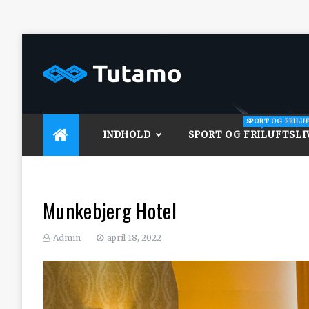
Skip
to
content
Tutamo
SPORT OG FRILU
INDHOLD
SPORT OG FRILUFTSLI
Munkebjerg Hotel
Admin
april 18, 2022