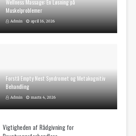
Wellness Massage: En Løsning på
Muskelproblemer
Admin
april 16, 2026
Forstå Empty Nest Syndromet og Metakognitiv
Behandling
Admin
marts 4, 2026
Vigtigheden af Rådgivning for