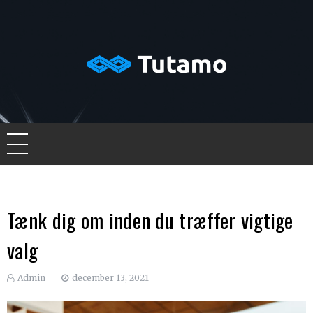
Skip
to
content
Tutamo
Tænk dig om inden du træffer vigtige
valg
Admin
december 13, 2021