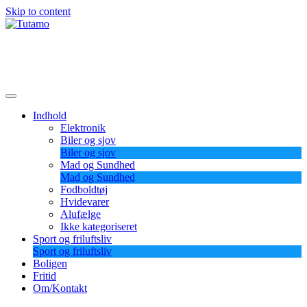
Skip to content
Tutamo
Indhold
Elektronik
Biler og sjov
Biler og sjov
Mad og Sundhed
Mad og Sundhed
Fodboldtøj
Hvidevarer
Alufælge
Ikke kategoriseret
Sport og friluftsliv
Sport og friluftsliv
Boligen
Fritid
Om/Kontakt