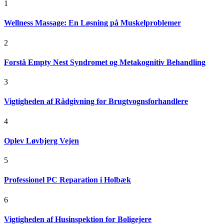
1
Wellness Massage: En Løsning på Muskelproblemer
2
Forstå Empty Nest Syndromet og Metakognitiv Behandling
3
Vigtigheden af Rådgivning for Brugtvognsforhandlere
4
Oplev Løvbjerg Vejen
5
Professionel PC Reparation i Holbæk
6
Vigtigheden af Husinspektion for Boligejere