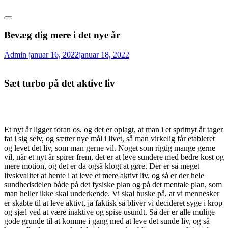
Bevæg dig mere i det nye år
Admin
januar 16, 2022
januar 18, 2022
Sæt turbo på det aktive liv
Et nyt år ligger foran os, og det er oplagt, at man i et spritnyt år tager
fat i sig selv, og sætter nye mål i livet, så man virkelig får etableret
og levet det liv, som man gerne vil. Noget som rigtig mange gerne
vil, når et nyt år spirer frem, det er at leve sundere med bedre kost og
mere motion, og det er da også klogt at gøre. Der er så meget
livskvalitet at hente i at leve et mere aktivt liv, og så er der hele
sundhedsdelen både på det fysiske plan og på det mentale plan, som
man heller ikke skal underkende. Vi skal huske på, at vi mennesker
er skabte til at leve aktivt, ja faktisk så bliver vi decideret syge i krop
og sjæl ved at være inaktive og spise usundt. Så der er alle mulige
gode grunde til at komme i gang med at leve det sunde liv, og så