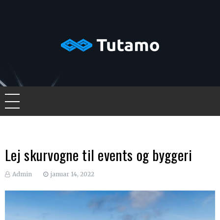
Skip
to
content
Tutamo
Lej skurvogne til events og byggeri
Admin
januar 14, 2022